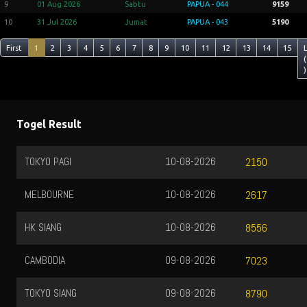
9
01 Aug 2026
Sabtu
PAPUA - 044
9159
10
31 Jul 2026
Jumat
PAPUA - 043
5190
First
1
2
3
4
5
6
7
8
9
10
11
12
13
14
15
(
)
Togel Result
TOKYO PAGI
10-08-2026
2150
MELBOURNE
10-08-2026
2617
HK SIANG
10-08-2026
8556
CAMBODIA
09-08-2026
7023
TOKYO SIANG
09-08-2026
8790