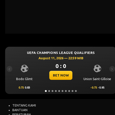
S LEAGUE QUALIFIERS
UEFA EUROPA L
 2026 — 22:59 WIB
August 11, 2
0 : 0
0
Previous
Ne
ET NOW
BE
Union Saint-Gilloise
FC Iberia 1999
-0.75
-0.95
0.75
0.88
TENTANG KAMI
BANTUAN
PERATURAN