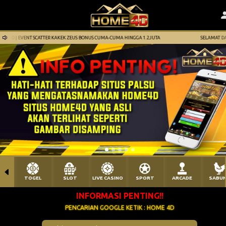
D | EVENT SCATTER KAKEK ZEUS BONUS CUMA-CUMA HINGGA 1.2JUTA
SELAMAT DATANG
TOGEL
SLOT
LIVE CASINO
SPORT
ARCADE
SABU
INFORMASI PENTING!!
PENCARIAN GOOGLE KETIK : HOME 4D