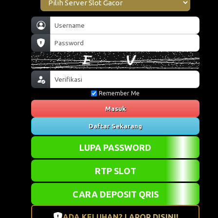
Remember Me
Masuk
Daftar Sekarang
LUPA PASSWORD
RTP SLOT
CARA DEPOSIT QRIS
ADA KELUHAN? LAPOR DISINI!