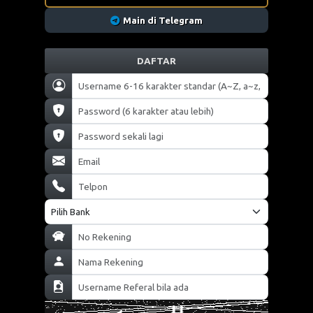
Main di Telegram
DAFTAR