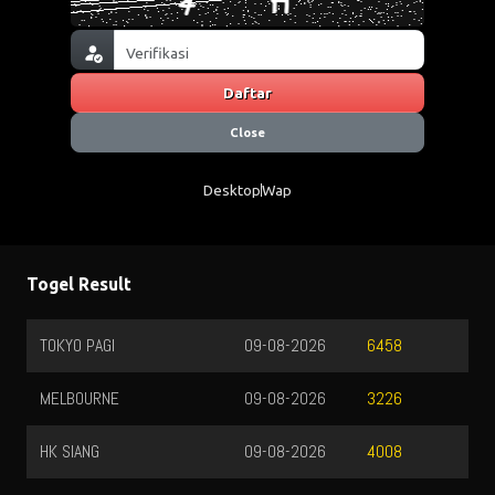
Daftar
Close
Desktop
Wap
Togel Result
TOKYO PAGI
09-08-2026
6458
MELBOURNE
09-08-2026
3226
HK SIANG
09-08-2026
4008