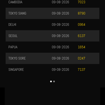
CAMBODIA
09-08-2026
7023
TOKYO SIANG
09-08-2026
8790
DELHI
09-08-2026
0964
SEOUL
09-08-2026
6137
PAPUA
09-08-2026
1654
TOKYO SORE
09-08-2026
0247
SINGAPORE
09-08-2026
7137